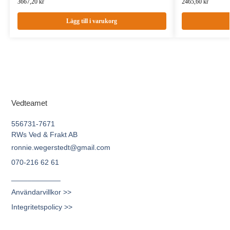
3667,20
kr
2465,60
kr
Lägg till i varukorg
Vedteamet
556731-7671
RWs Ved & Frakt AB
ronnie.wegerstedt@gmail.com
070-216 62 61
____________
Användarvillkor >>
Integritetspolicy >>