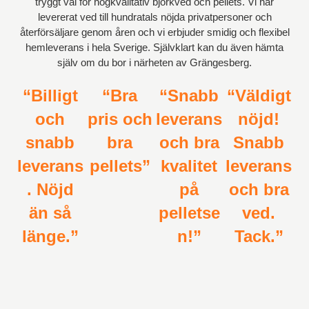
tryggt val för högkvalitativ björkved och pellets. Vi har
levererat ved till hundratals nöjda privatpersoner och
återförsäljare genom åren och vi erbjuder smidig och flexibel
hemleverans i hela Sverige. Självklart kan du även hämta
själv om du bor i närheten av Grängesberg.
“Billigt
“Bra
“Snabb
“Väldigt
och
pris och
leverans
nöjd!
snabb
bra
och bra
Snabb
leverans
pellets”
kvalitet
leverans
. Nöjd
på
och bra
än så
pelletse
ved.
länge.”
n!”
Tack.”