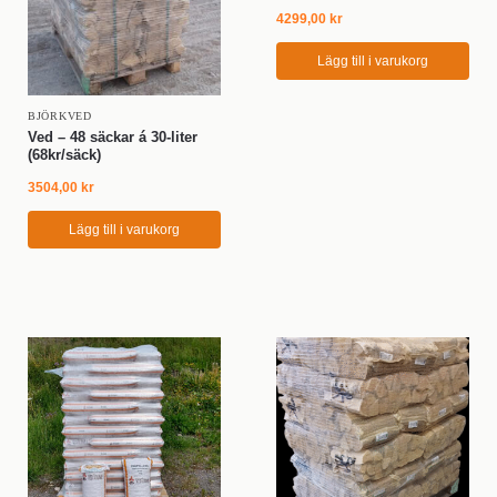
4299,00
kr
Lägg till i varukorg
BJÖRKVED
Ved – 48 säckar á 30-liter
(68kr/säck)
3504,00
kr
Lägg till i varukorg