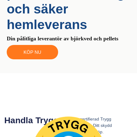
och säker
hemleverans
Din pålitliga leverantör av björkved och pellets
KÖP NU
Handla Tryggt!
Vi är certifierad Trygg
E-handlare. Ditt skydd
vid onlineköp.