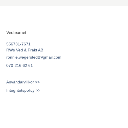
Vedteamet
556731-7671
RWs Ved & Frakt AB
ronnie.wegerstedt@gmail.com
070-216 62 61
____________
Användarvillkor >>
Integritetspolicy >>