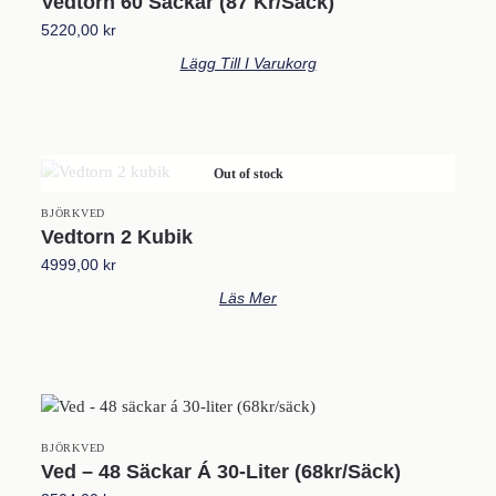
Vedtorn 60 Säckar (87 Kr/säck)
5220,00
kr
Lägg Till I Varukorg
Out of stock
BJÖRKVED
Vedtorn 2 Kubik
4999,00
kr
Läs Mer
BJÖRKVED
Ved – 48 Säckar Á 30-Liter (68kr/säck)