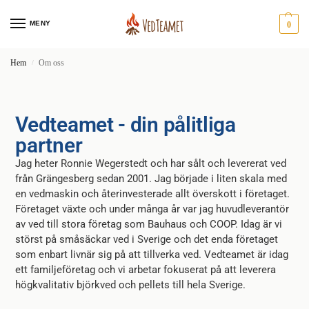
MENY
0
Hem
Om oss
/
Vedteamet - din pålitliga
partner
Jag heter Ronnie Wegerstedt och har sålt och levererat ved
från Grängesberg sedan 2001. Jag började i liten skala med
en vedmaskin och återinvesterade allt överskott i företaget.
Företaget växte och under många år var jag huvudleverantör
av ved till stora företag som Bauhaus och COOP. Idag är vi
störst på småsäckar ved i Sverige och det enda företaget
som enbart livnär sig på att tillverka ved. Vedteamet är idag
ett familjeföretag och vi arbetar fokuserat på att leverera
högkvalitativ björkved och pellets till hela Sverige.