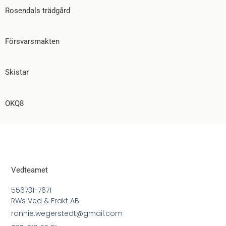
Rosendals trädgård
Försvarsmakten
Skistar
OKQ8
Vedteamet
556731-7671
RWs Ved & Frakt AB
ronnie.wegerstedt@gmail.com